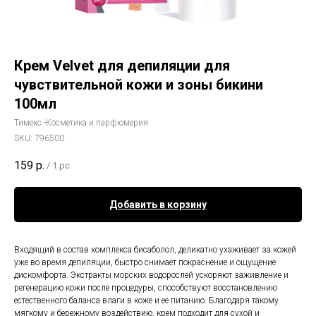
Крем Velvet для депиляции для
чувствительной кожи и зоны бикини
100мл
Тимекс -Косметика и парфюмерия
SKU:
796500
159
р.
/
1 pc
Добавить в корзину
Входящий в состав комплекса бисаболол, деликатно ухаживает за кожей
уже во время депиляции, быстро снимает покраснение и ощущение
дискомфорта. Экстракты морских водорослей ускоряют заживление и
регенерацию кожи после процедуры, способствуют восстановлению
естественного баланса влаги в коже и ее питанию. Благодаря такому
мягкому и бережному воздействию, крем подходит для сухой и