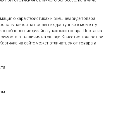
для приготовления отличного эспрессо, капучино
мация о характеристиках и внешнем виде товара
 основывается на последних доступных к моменту
жно обновление дизайна упаковки товара. Поставка
симости от наличия на складе. Качество товара при
 Картинка на сайте может отличаться от товара в
ста
ном