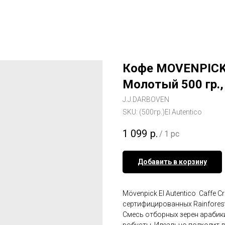
Кофе MOVENPICK
Молотый 500 гр.,
J.J.DARBOVEN
SKU:
(500гр.)El Autentico
1 099
р.
/
1 pc
Добавить в корзину
Mövenpick El Autentico Caffe 
сертифицированных Rainforest
Смесь отборных зерен арабик