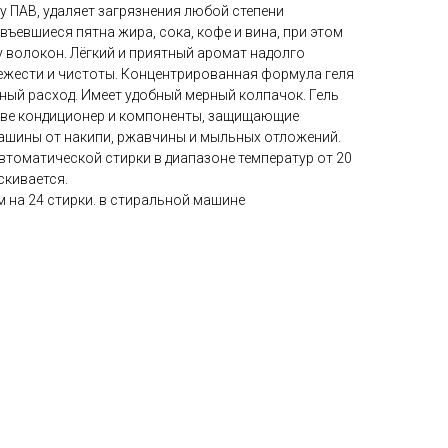
 ПАВ, удаляет загрязнения любой степени
въевшиеся пятна жира, сока, кофе и вина, при этом
у волокон. Лёгкий и приятный аромат надолго
ежести и чистоты. Концентрированная формула геля
ый расход. Имеет удобный мерный колпачок. Гель
аве кондиционер и компоненты, защищающие
ашины от накипи, ржавчины и мыльных отложений.
автоматической стирки в диапазоне температур от 20
скивается.
м на 24 стирки. в стиральной машине