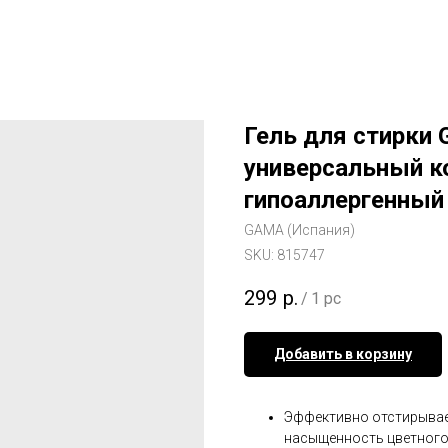
Гель для стирки 
универсальный ко
гипоаллергенный
GAMA (Испания)
SKU:
815747
299
р.
/
1 pc
Добавить в корзину
Эффективно отстирывает
насыщенность цветного