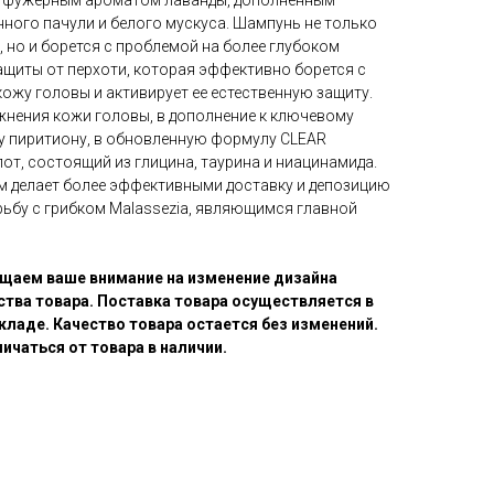
 фужерным ароматом лаванды, дополненным
ного пачули и белого мускуса. Шампунь не только
 но и борется с проблемой на более глубоком
ащиты от перхоти, которая эффективно борется с
ожу головы и активирует ее естественную защиту.
жнения кожи головы, в дополнение к ключевому
ку пиритиону, в обновленную формулу CLEAR
т, состоящий из глицина, таурина и ниацинамида.
м делает более эффективными доставку и депозицию
рьбу с грибком Malassezia, являющимся главной
щаем ваше внимание на изменение дизайна
ства товара. Поставка товара осуществляется в
кладе. Качество товара остается без изменений.
ичаться от товара в наличии.