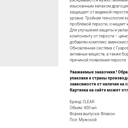
раскрываются мужественным
изысканным запахом драгоцен
защищает от видимой перхоти,
уровне. Тройная технология з
проблемой перхоти, очищает к
Для улучшения защиты и увла
компоненту от перхоти – цин
добавлен комплекс аминокисло
Обновленная система с Гуаро
активных веществ, а также бо
причиной появления перхоти.
Уважаемые заказчики ! Обра
упаковки и страны производ
зависимости от наличия на с
Картинка на сайте может отл
Бренд: CLEAR
Объем: 400 мл
Форма выпуска: Флакон
Пол: Мужской