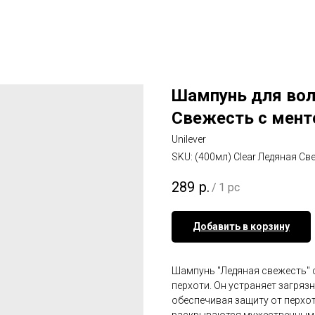
Шампунь для вол
Свежесть с мент
Unilever
SKU:
(400мл) Clear Ледяная Св
289
р.
/
1 pc
Добавить в корзину
Шампунь "Ледяная свежесть" 
перхоти. Он устраняет загряз
обеспечивая защиту от перхо