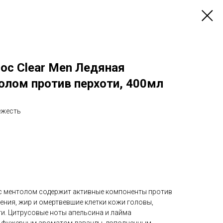
ос Clear Men Ледяная
олом против перхоти, 400мл
ежесть
с ментолом содержит активные компоненты против
нения, жир и омертвевшие клетки кожи головы,
ти. Цитрусовые ноты апельсина и лайма