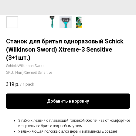
Станок для бритья одноразовый Schick
(Wilkinson Sword) Xtreme-3 Sensitive
(3+1шт.)
Schick-Wilkinson Sword
SKU:
(4шт)Xtreme3 Sensitive
319
р.
/
1 pack
Добавить в корзину
3 гибких лезвия с плавающей головкой обеспечивают комфортное
и тщательное бритье под любым углом
Увлажняющая полоска с алоэ вера и витамином Е создает