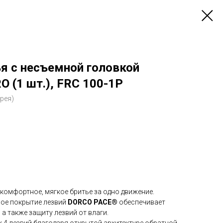
я с несъемной головкой
 (1 шт.), FRC 100-1P
рея)
комфортное, мягкое бритье за одно движение.
ое покрытие лезвий
DORCO PACE®
обеспечивает
 а также защиту лезвий от влаги.